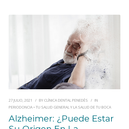
BLOG
CONTACTO
27 JULIO, 2021
BY
CLÍNICA DENTAL PENEDÈS
IN
PERIODONCIA
•
TU SALUD GENERAL Y LA SALUD DE TU BOCA
Alzheimer: ¿Puede Estar
Su Origen En La