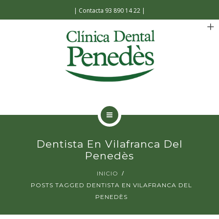
Español
|
Contacta 93 890 14 22
|
INICIO
Dentista En Vilafranca Del
LA CLÍNICA
Penedès
INICIO
TRATAMIENTOS
POSTS TAGGED DENTISTA EN VILAFRANCA DEL
PENEDÈS
FACILIDADES