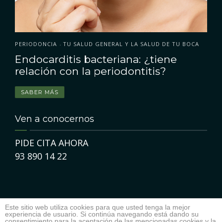
PERIODONCIA
TU SALUD GENERAL Y LA SALUD DE TU BOCA
•
Endocarditis bacteriana: ¿tiene
relación con la periodontitis?
SABER MÁS
Ven a conocernos
PIDE CITA AHORA
93 890 14 22
Este sitio web utiliza cookies para que usted tenga la mejor
experiencia de usuario. Si continúa navegando está dando su
consentimiento para la aceptación de las mencionadas cookies y la