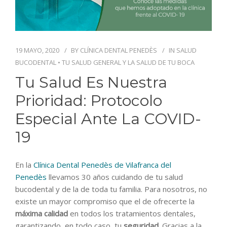
BLOG
CONTACTO
19 MAYO, 2020
BY
CLÍNICA DENTAL PENEDÈS
IN
SALUD
BUCODENTAL
•
TU SALUD GENERAL Y LA SALUD DE TU BOCA
Tu Salud Es Nuestra
Prioridad: Protocolo
Especial Ante La COVID-
19
En la
Clínica Dental Penedès de Vilafranca del
Penedès
llevamos 30 años cuidando de tu salud
bucodental y de la de toda tu familia. Para nosotros, no
existe un mayor compromiso que el de ofrecerte la
máxima calidad
en todos los tratamientos dentales,
garantizando, en todo caso, tu
seguridad.
Gracias a la