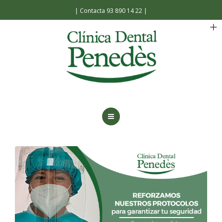
Español
|
Contacta 93 890 14 22
|
INICIO
LA CLÍNICA
TRATAMIENTOS
FACILIDADES