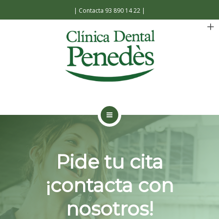
Español
Català
|
Contacta 93 890 14 22
|
INICIO
LA CLÍNICA
Pide tu cita
TRATAMIENTOS
¡contacta con
FACILIDADES
nosotros!