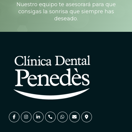
Nuestro equipo te asesorará para que
consigas la sonrisa que siempre has
deseado.
PIDE TU CITA!