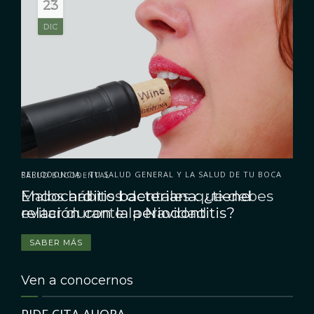
3
OCT
PERIODONCIA
TU SALUD GENERAL Y LA SALUD DE TU BOCA
•
Endocarditis bacteriana: ¿tiene
relación con la periodontitis?
SABER MÁS
Ven a conocernos
PIDE CITA AHORA