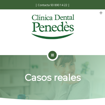
Español
Català
|
Contacta 93 890 14 22
|
INICIO
LA CLÍNICA
Casos reales
TRATAMIENTOS
FACILIDADES