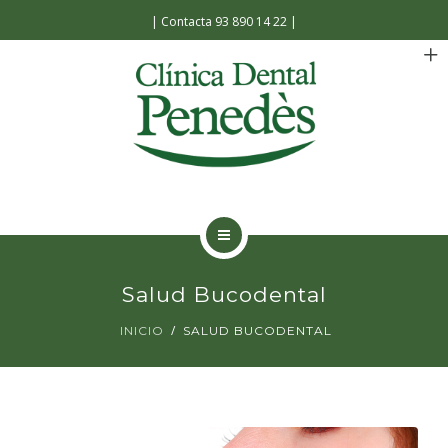
Español
Català
|
Contacta 93 890 14 22
|
INICIO
Salud Bucodental
LA CLÍNICA
INICIO
SALUD BUCODENTAL
TRATAMIENTOS
FACILIDADES