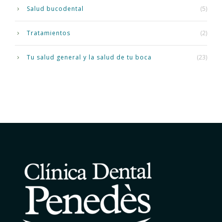
Salud bucodental
(5)
Tratamientos
(2)
Tu salud general y la salud de tu boca
(23)