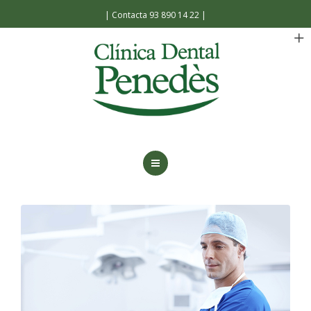
Español
Català
|
Contacta 93 890 14 22
|
INICIO
LA CLÍNICA
TRATAMIENTOS
FACILIDADES