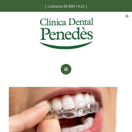
Español
|
Contacta 93 890 14 22
|
INICIO
LA CLÍNICA
TRATAMIENTOS
FACILIDADES