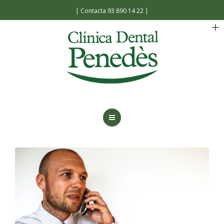
Español
|
Contacta 93 890 14 22
|
INICIO
LA CLÍNICA
TRATAMIENTOS
FACILIDADES