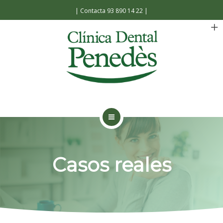
Español
Català
|
Contacta 93 890 14 22
|
INICIO
LA CLÍNICA
Casos reales
TRATAMIENTOS
FACILIDADES