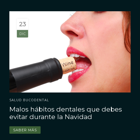
23
3
OCT
DIC
PERIODONCIA
TU SALUD GENERAL Y LA SALUD DE TU BOCA
SALUD BUCODENTAL
•
Endocarditis bacteriana: ¿tiene
Malos hábitos dentales que debes
relación con la periodontitis?
evitar durante la Navidad
SABER MÁS
SABER MÁS