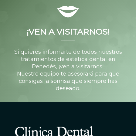
¡VEN A VISITARNOS!
Si quieres informarte de todos nuestros
tratamientos de estética dental en
Penedès, ¡ven a visitarnos!.
Nuestro equipo te asesorará para que
consigas la sonrisa que siempre has
deseado.
PIDE TU CITA!