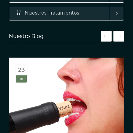
Nuestros Tratamientos
Nuestro Blog
23
3
OCT
DIC