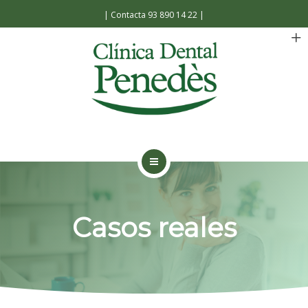
Español
Català
|
Contacta 93 890 14 22
|
INICIO
LA CLÍNICA
Casos reales
TRATAMIENTOS
FACILIDADES