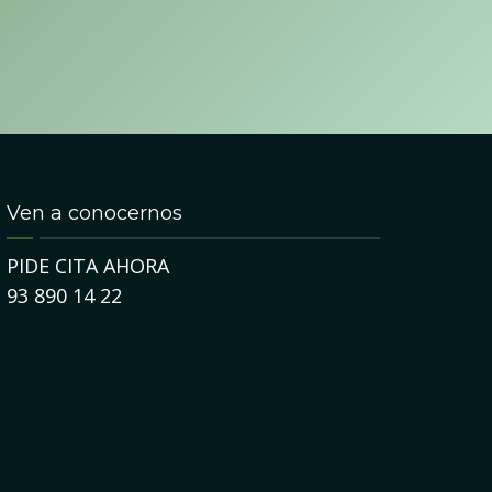
Ven a conocernos
PIDE CITA AHORA
93 890 14 22
1
23
JUL
DIC