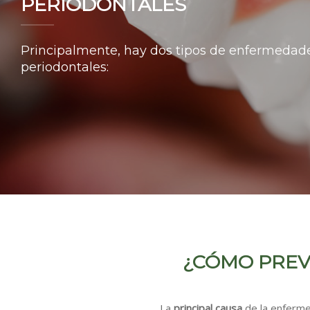
PERIODONTALES
Principalmente, hay dos tipos de enfermedad
periodontales:
¿CÓMO PREV
La
principal causa
de la enferme