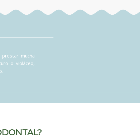
e prestar mucha
uro o violáceo,
s.
ODONTAL?