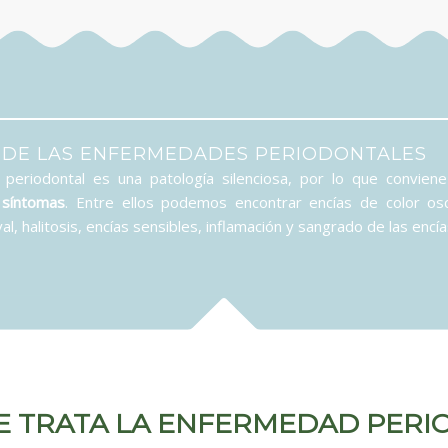
 DE LAS ENFERMEDADES PERIODONTALES
periodontal es una patología silenciosa, por lo que convien
s
síntomas
. Entre ellos podemos encontrar encías de color osc
val, halitosis, encías sensibles, inflamación y sangrado de las encía
E TRATA LA ENFERMEDAD PERI