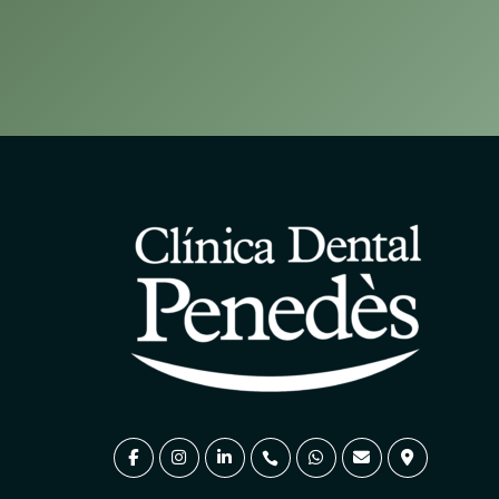
23
DIC