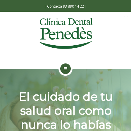
Español
Català
|
Contacta 93 890 14 22
|
INICIO
LA CLÍNICA
El cuidado de tu
TRATAMIENTOS
salud oral como
FACILIDADES
nunca lo habías