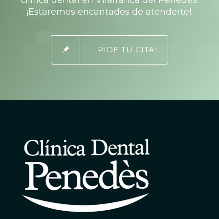
clínica dental en Vilafranca del Penedès
.
¡Estaremos encantados de atenderte!.
PIDE TU CITA!