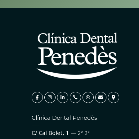
23
DIC
Clínica Dental Penedès
SALUD BUCODENTAL
Malos hábitos dentales que
r una
C/ Cal Bolet, 1 — 2º 2ª