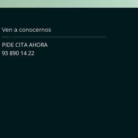
Ven a conocernos
PIDE CITA AHORA
93 890 14 22
1
23
JUL
DIC
UD BUCODENTAL
TRATAMIENTOS
SALUD BUCODE
•
Malos háb
s posible reconstruir una