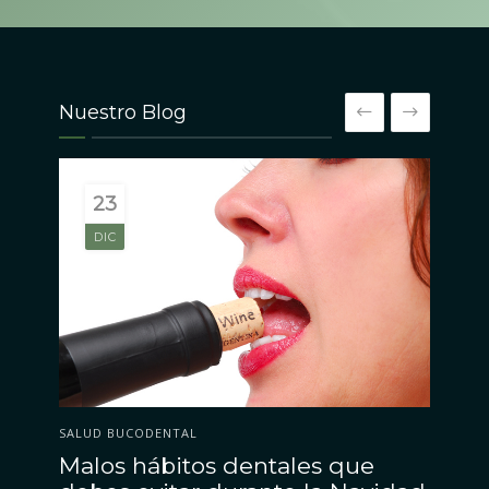
Nuestro Blog
3
OCT
PERIODONCIA
SAL
•
TU SALUD GENERAL Y LA SALUD DE TU BOCA
¿E
Endocarditis bacteriana: ¿tiene