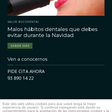
PERIODONCIA
TU SALUD GENERAL Y LA SALUD DE TU BOCA
SALUD BUCODENTAL
•
Endocarditis bacteriana: ¿tiene
Malos hábitos dentales que debes
relación con la periodontitis?
evitar durante la Navidad
SABER MÁS
SABER MÁS
Ven a conocernos
PIDE CITA AHORA
93 890 14 22
Este sitio web utiliza cookies para que usted tenga la mejor
experiencia de usuario. Si continúa navegando está dando su
consentimiento para la aceptación de las mencionadas cookies y la