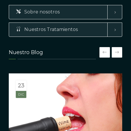
Sobre nosotros
Nuestros Tratamientos
Nuestro Blog
23
3
OCT
DIC