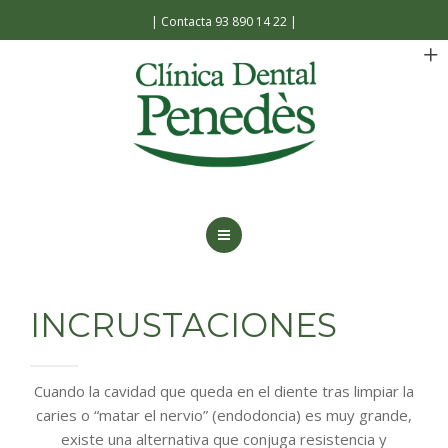
Español
Català
|
Contacta 93 890 14 22
|
INICIO
LA CLÍNICA
INCRUSTACIONES
TRATAMIENTOS
Cuando la cavidad que queda en el diente tras limpiar la
FACILIDADES
caries o “matar el nervio” (endodoncia) es muy grande,
existe una alternativa que conjuga resistencia y