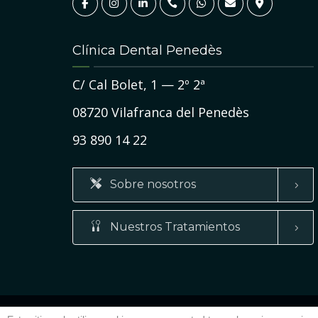
Clínica Dental Penedès
r una
C/ Cal Bolet, 1 — 2º 2ª
08720 Vilafranca del Penedès
93 890 14 22
Sobre nosotros
Nuestros Tratamientos
• ©2019 Clínica Dental Penedès •
Aviso legal y condiciones 