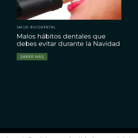
PERIODONCIA
SAL
SALUD BUCODENTAL
•
TU SALUD GENERAL Y LA SALUD DE TU BOCA
Malos hábitos dentales que
¿E
Endocarditis bacteriana: ¿tiene
debes evitar durante la Navidad
mu
relación con la periodontitis?
SABER MÁS
S
SABER MÁS
de uso