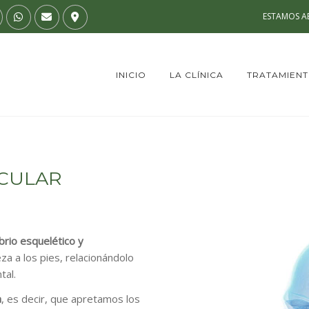
ESTAMOS AB
INICIO
LA CLÍNICA
TRATAMIEN
CULAR
ibrio esquelético y
eza a los pies, relacionándolo
tal.
a
, es decir, que apretamos los