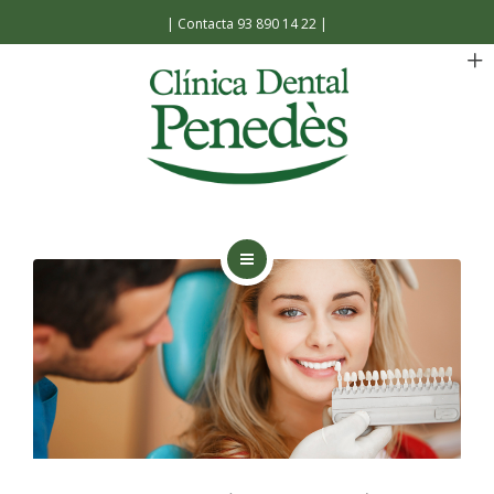
Español
Català
|
Contacta 93 890 14 22
|
INICIO
LA CLÍNICA
TRATAMIENTOS
FACILIDADES